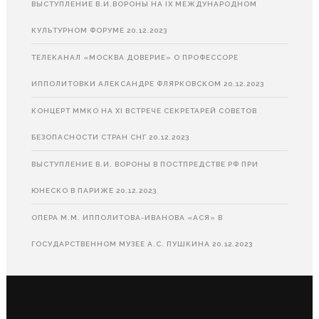
ВЫСТУПЛЕНИЕ В.И.ВОРОНЫ НА IX МЕЖДУНАРОДНОМ
КУЛЬТУРНОМ ФОРУМЕ
20.12.2023
ТЕЛЕКАНАЛ «МОСКВА ДОВЕРИЕ» О ПРОФЕССОРЕ
ИППОЛИТОВКИ АЛЕКСАНДРЕ ФЛЯРКОВСКОМ
20.12.2023
КОНЦЕРТ ММКО НА XI ВСТРЕЧЕ СЕКРЕТАРЕЙ СОВЕТОВ
БЕЗОПАСНОСТИ СТРАН СНГ
20.12.2023
ВЫСТУПЛЕНИЕ В.И. ВОРОНЫ В ПОСТПРЕДСТВЕ РФ ПРИ
ЮНЕСКО В ПАРИЖЕ
20.12.2023
ОПЕРА М.М. ИППОЛИТОВА-ИВАНОВА «АСЯ» В
ГОСУДАРСТВЕННОМ МУЗЕЕ А.С. ПУШКИНА
20.12.2023