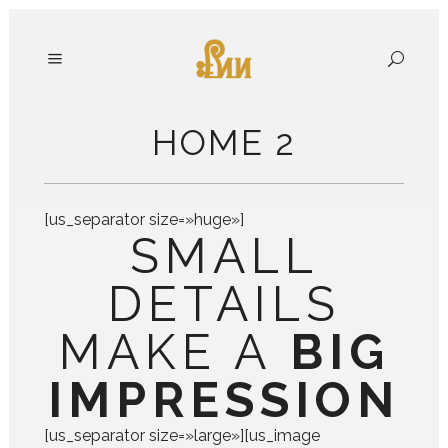
HOME 2
[us_separator size=»huge»]
SMALL
DETAILS
MAKE A
BIG
IMPRESSION
[us_separator size=»large»][us_image