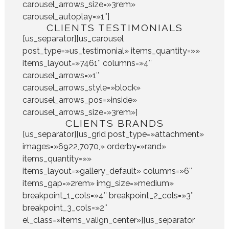
carousel_arrows_size=»3rem»
carousel_autoplay=»1″]
CLIENTS TESTIMONIALS
[us_separator][us_carousel
post_type=»us_testimonial» items_quantity=»»
items_layout=»7461″ columns=»4″
carousel_arrows=»1″
carousel_arrows_style=»block»
carousel_arrows_pos=»inside»
carousel_arrows_size=»3rem»]
CLIENTS BRANDS
[us_separator][us_grid post_type=»attachment»
images=»6922,7070,» orderby=»rand»
items_quantity=»»
items_layout=»gallery_default» columns=»6″
items_gap=»2rem» img_size=»medium»
breakpoint_1_cols=»4″ breakpoint_2_cols=»3″
breakpoint_3_cols=»2″
el_class=»items_valign_center»][us_separator