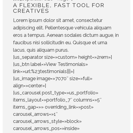
A FLEXIBLE, FAST TOOL FOR
CREATIVES
Lorem ipsum dolor sit amet, consectetur
adipiscing elit. Pellentesque vehicula aliquam
eros a tempus. Aenean sodales dictum augue, in
faucibus nisi sollicitudin eu. Quisque et urna
lacus, quis aliquam purus.
[us_separator size=»custom» height=»2rem»]
[us_btn label=»View Testimonials»
link=»url:%23testimonials|||»]
[us_image image=»7070″ size=»full»
align=»center»]
[us_carousel post_type=»us_portfolio»
items_layout=»portfolio_7″ columns=»5″
items_gap=»» overriding_link=»post»
carousel_arrows=»1″
carousel_arrows_style=»block»
carousel_arrows_pos=»inside»