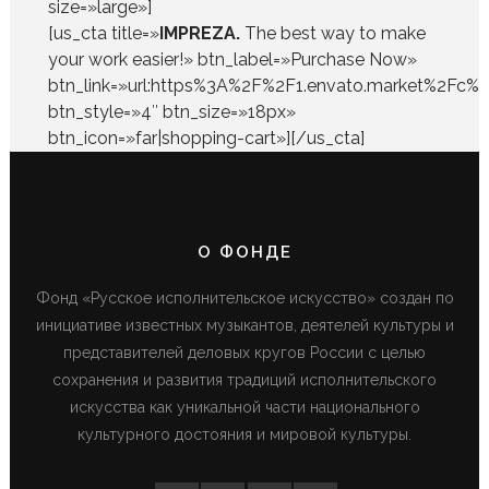
size=»large»]
[us_cta title=»
IMPREZA.
The best way to make
your work easier!» btn_label=»Purchase Now»
btn_link=»url:https%3A%2F%2F1.envato.market%2F
btn_style=»4″ btn_size=»18px»
btn_icon=»far|shopping-cart»][/us_cta]
О ФОНДЕ
Фонд «Русское исполнительское искусство» создан по
инициативе известных музыкантов, деятелей культуры и
представителей деловых кругов России с целью
сохранения и развития традиций исполнительского
искусства как уникальной части национального
культурного достояния и мировой культуры.