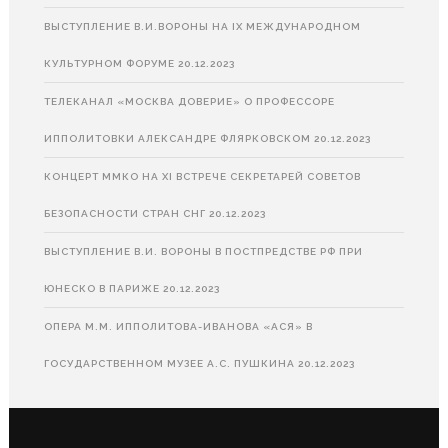
ВЫСТУПЛЕНИЕ В.И.ВОРОНЫ НА IX МЕЖДУНАРОДНОМ
КУЛЬТУРНОМ ФОРУМЕ
20.12.2023
ТЕЛЕКАНАЛ «МОСКВА ДОВЕРИЕ» О ПРОФЕССОРЕ
ИППОЛИТОВКИ АЛЕКСАНДРЕ ФЛЯРКОВСКОМ
20.12.2023
КОНЦЕРТ ММКО НА XI ВСТРЕЧЕ СЕКРЕТАРЕЙ СОВЕТОВ
БЕЗОПАСНОСТИ СТРАН СНГ
20.12.2023
ВЫСТУПЛЕНИЕ В.И. ВОРОНЫ В ПОСТПРЕДСТВЕ РФ ПРИ
ЮНЕСКО В ПАРИЖЕ
20.12.2023
ОПЕРА М.М. ИППОЛИТОВА-ИВАНОВА «АСЯ» В
ГОСУДАРСТВЕННОМ МУЗЕЕ А.С. ПУШКИНА
20.12.2023