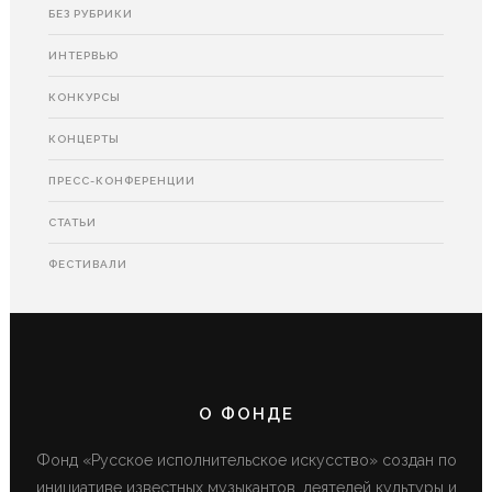
БЕЗ РУБРИКИ
ИНТЕРВЬЮ
КОНКУРСЫ
КОНЦЕРТЫ
ПРЕСС-КОНФЕРЕНЦИИ
СТАТЬИ
ФЕСТИВАЛИ
О ФОНДЕ
Фонд «Русское исполнительское искусство» создан по
инициативе известных музыкантов, деятелей культуры и